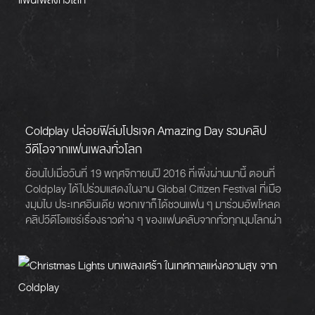
Coldplay ปล่อยฟิล์มโปรเจค Amazing Day รวมคลิป
วีดีโอจากแฟนเพลงทั่วโลก
ย้อนไปเมื่อวันที่ 19 พฤศจิกายนปี 2016 ที่เพิ่งผ่านมานี้ ตอนที่
Coldplay ได้ไปร่วมแสดงในงาน Global Citizen Festival ที่เมือ
งมุมไบ ประเทศอินเดีย พวกเขาก็ได้ชวนแฟน ๆ มาร่วมอัพโหลด
คลิปวีดีโอแชร์เรื่องราวต่าง ๆ ของแฟนคลับจากทั่วทุกมุมโลกผ่า
นอินสตาแกรม พร้อมแฮชแท็ก #ColdplayAmazingDay