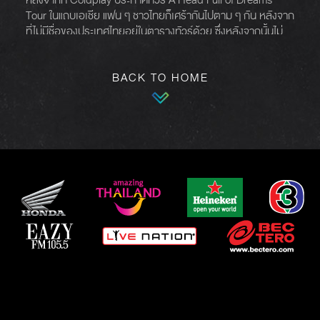
Tour ในแถบเอเชีย แฟน ๆ ชาวไทยก็เศร้ากันไปตาม ๆ กัน หลังจาก
ที่ไม่มีชื่อของประเทศไทยอยู่ในตารางทัวร์ด้วย ซึ่งหลังจากนั้นไม่
นานก็เริ่มมีข่าวหนาหูว่าพวกเขาจะแวะมาเปิดคอนเสิร์ตที่
ประเทศไทย ในอาทิตย์ที่ยังว่างอยู่ในตาราง โดยเช้าของวันที่ 24
BACK TO HOME
พฤศจิกายน ก็ได้มีประกาศออกมาเป็นที่แน่ชัด ยืนยัน ฟันธงกัน
แล้วว่าร็อคแบนด์จากเกาะอังกฤษอย่าง Coldplay