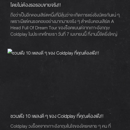
โดยไม่ต้องรอรอบขายจริง!!
ถือว่าเป็นอีกคอนเสิร์ตหนึ่งที่มีลุ้นว่าจะเกิดการแย่งชิงบัตรกันแน่ ๆ
เพราะมีแต่คนรอคอยอย่างมากมายจริง ๆ สำหรับคอนเสิร์ต A
Head Full Of Dream Tour ของร็อคแบนด์จากเกาะอังกฤษ
Coldplay ในประเทศไทยเรา วันที่ 7 เมษายนนี้ ที่งานนี้จัดยิ่งใหญ่
ที่ ราชมังคลากีฬาสถาน ที่พร้อมจะขายบัตรอย่างเป็นทางการทาง
ไทยทิคเก็ตเมเจอร์วันที่ 16 ธันวาคมนี้เป็นต้นไป แต่งานนี้เรามี
หนทางพิเศษ ที่จะทำให้คุณได้บัตรคอนเสิร์ตของ Coldplay มา
ครอบครองก่อนใคร!!
ชวนฟัง 10 เพลงดี ๆ ของ Coldplay ที่คุณต้องฟัง!!
Coldplay วงร็อคจากเกาะอังกฤษในใจของใครหลาย ๆ คน ที่