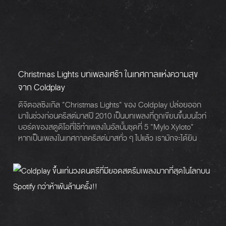
Christmas Lights บทเพลงเศร้า ในเทศกาลแห่งความสุข
จาก Coldplay
ดิจิตอลซิงเกิล "Christmas Lights" ของ Coldplay ปล่อยออก
มาในช่วงก่อนคริสต์มาสปี 2010 เป็นบทเพลงที่ถูกเขียนขึ้นบนไวท์
บอร์ดของสตูดิโอที่ใช้ทำเพลงในอัลบั้มชุดที่ 5 "Mylo Xyloto"
หากเป็นเพลงในเทศกาลคริสต์มาสทั่ว ๆ ไปแล้ว เรามักจะได้ยิน
เพลงที่เต็มไปด้วยความสุข จังหวะสนุกสนาน ฟังแล้วรู้สึกอิ่มเอม
ใจไปในเทศกาลแห่งการเฉลิมฉลอง