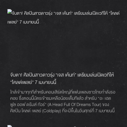
จับตา! ศิลปินสาวดาวรุ่ง “เจส เค้นท์” เตรียมเล่นเปิดเวทีให้
“โคลด์เพลย์” 7 เมษายนนี้
ใกล้เข้ามาทุกทีสำหรับคอนเสิร์ตใหญ่ที่แฟนเพลงชาวไทยกำลังรอ
คอย ซึ่งตอนนี้บัตรเข้าชมเหลือน้อยเต็มทีแล้ว สำหรับ “อะ เฮด
ฟูล ออฟ ดรีมส์ ทัวร์” (A Head Full Of Dreams Tour) ของ
ศิลปิน โคลด์ เพลย์ (Coldplay) ที่จะมีขึ้นในวันศุกร์ที่ 7 เมษายนนี้
ที่สนามราชมังคลากีฬาสถาน หัวหมาก