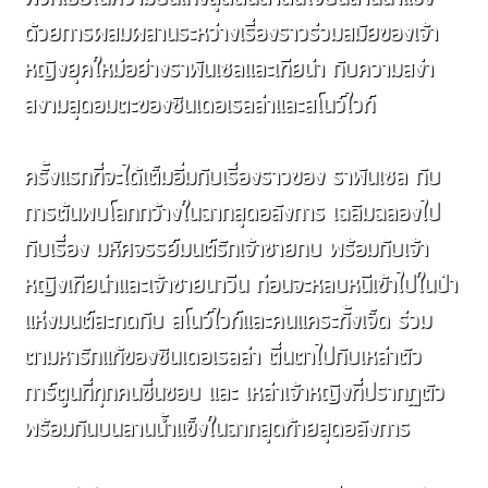
ด้วยการผสมผสานระหว่างเรื่องราวร่วมสมัยของเจ้า
หญิงยุคใหม่อย่างราพันเซลและเทียน่า กับความสง่า
สงามสุดอมตะของซินเดอเรลล่าและสโนว์ไวท์
ครั้งแรกที่จะได้เต็มอิ่มกับเรื่องราวของ ราพันเซล กับ
การต้นพบโลกกว้างในฉากสุดอลังการ เฉลิมฉลองไป
กับเรื่อง มหัศจรรย์มนต์รักเจ้าชายกบ พร้อมกับเจ้า
หญิงเทียน่าและเจ้าชายนาวีน ก่อนจะหลบหนีเข้าไปในป่า
แห่งมนต์สะกดกับ สโนว์ไวท์และคนแคระทั้งเจ็ด ร่วม
ตามหารักแท้ของซินเดอเรลล่า ตื่นตาไปกับเหล่าตัว
การ์ตูนที่ทุกคนชื่นชอบ และ เหล่าเจ้าหญิงที่ปรากฏตัว
พร้อมกันบนลานน้ำแข็งในฉากสุดท้ายสุดอลังการ