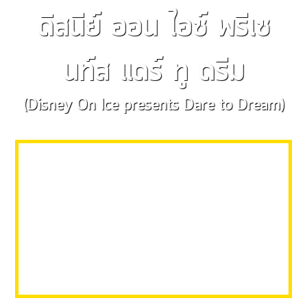
ดิสนีย์ ออน ไอซ์ พรีเซ
นท์ส แดร์ ทู ดรีม
(Disney On Ice presents Dare to Dream)