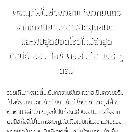
ผจญภัยในช่วงเวลาแห่งเวทมนตร์
จากเทพนิยายคลาสสิคสุดอมตะ
และพบสุดยอดโชว์ใหม่ล่าสุด
ดิสนีย์ ออน ไอซ์ พรีเซ้นท์ส แดร์ ทู
ดรีม
ร่วมเดินทางสุดตื่นเต้นที่ความฝันจะกลายเป็นความจริง
ไปพร้อมกับมิคกี้เม้าส์ มินนี่เม้าส์ โดนัลด์ และกูฟฟี่ ที่
ติดตามเหล่าเจ้าหญิงที่เป็นที่สุดแห่งแรงบันดาลใจจาก
ดิสนีย์ทั้งสี่ไปในการผจญภัยเพื่อเติมเต็มความฝันของ
พวกเธอในความบันเทิงสุดตื่นตาตื่นใจบนลานน้ำแข็ง