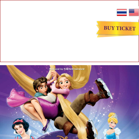
A PHP Error was encountered
Severity: Notice
Message: Only variable references should
be returned by reference
Filename: core/Common.php
Line Number: 257