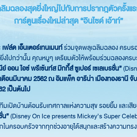
เฉลิมฉลองสุดยิ่งใหญ่ไปกับการปรากฎตัวครั้งแ
การ์ตูนเรื่องใหม่ล่าสุด “อินไซด์ เอ้าท์”
ะ
เฟล์ด เอ็นเตอร์เทนเมนท์
ร่วมจุดพลุเฉลิมฉลอง ครบรอบ 20
ษยิ่งไปกว่านั้น คุณหนูๆ เตรียมตัวให้พร้อมร่วมฉลองครบร
ีย์ ออน ไอซ์ พรีเซ้นท์ส มิกกี้ส์ ซูเปอร์ เซเลเบรชั่น”
(Dis
เดือนมีนาคม 2562 ณ อิมแพ็ค อารีน่า เมืองทองธานี จับจ
62 เป็นต้นไป
นำทีมเปิดบ้านต้อนรับเทศกาลแห่งความสุข รอยยิ้ม และเส
ชั่น”
(Disney On Ice presents Mickey’s Super Celebrat
ชิกในครอบครัวจากทุกช่วงอายุได้สนุกและสร้างความทรงจ