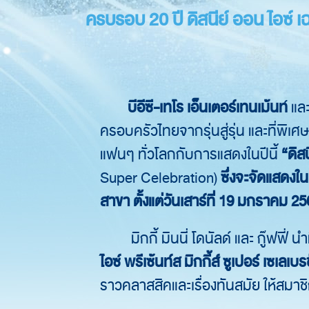
ครบรอบ 20 ปี ดิสนีย์ ออน ไอซ์ 
บีอีซี-เทโร เอ็นเตอร์เทนเม้นท
์ แล
ครอบครัวไทยจากรุ่นสู่รุ่น และที่พิเศ
แฟนๆ ทั่วโลกกับการแสดงในปีนี้
“ดิสน
Super Celebration)
ซึ่งจะจัดแสดงใน
สาขา ตั้งแต่วันเสาร์ที่ 19 มกราคม 25
มิกกี้ มินนี่ โดนัลด์ และ กู๊ฟฟี่ 
ไอซ์ พรีเซ้นท์ส มิกกี้ส์ ซูเปอร์ เซเลเบร
ราวคลาสสิคและเรื่องทันสมัย ให้สมา