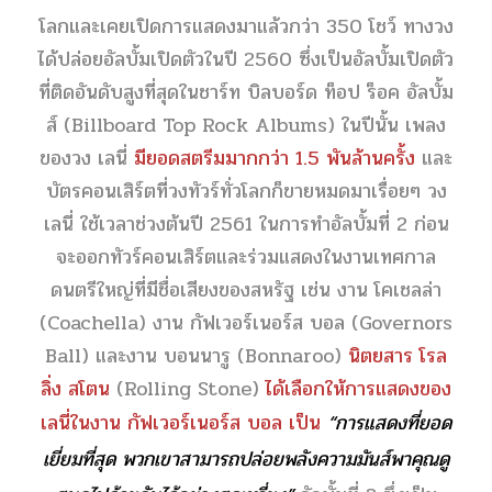
โลกและเคยเปิดการแสดงมาแล้วกว่า 350 โชว์ ทางวง
ได้ปล่อยอัลบั้มเปิดตัวในปี 2560 ซึ่งเป็นอัลบั้มเปิดตัว
ที่ติดอันดับสูงที่สุดในชาร์ท บิลบอร์ด ท็อป ร็อค อัลบั้ม
ส์ (Billboard Top Rock Albums) ในปีนั้น เพลง
ของวง เลนี่
มียอดสตรีมมากกว่า 1.5 พันล้านครั้ง
และ
บัตรคอนเสิร์ตที่วงทัวร์ทั่วโลกก็ขายหมดมาเรื่อยๆ วง
เลนี่ ใช้เวลาช่วงต้นปี 2561 ในการทำอัลบั้มที่ 2 ก่อน
จะออกทัวร์คอนเสิร์ตและร่วมแสดงในงานเทศกาล
ดนตรีใหญ่ที่มีชื่อเสียงของสหรัฐ เช่น งาน โคเชลล่า
(Coachella) งาน กัฟเวอร์เนอร์ส บอล (Governors
Ball) และงาน บอนนารู (Bonnaroo)
นิตยสาร โรล
ลิ่ง สโตน
(Rolling Stone)
ได้เลือกให้การแสดงของ
เลนี่ในงาน กัฟเวอร์เนอร์ส บอล เป็น
“การแสดงที่ยอด
เยี่ยมที่สุด พวกเขาสามารถปล่อยพลังความมันส์พาคุณดู