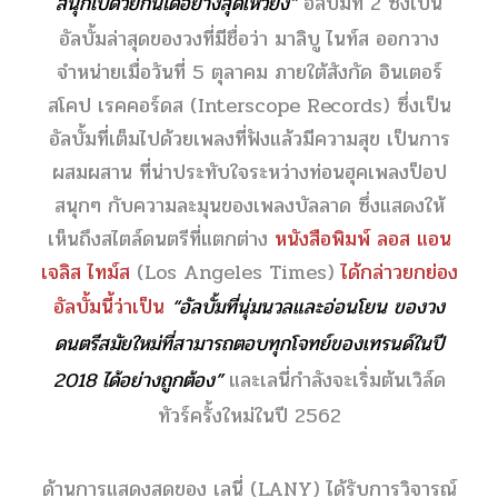
สนุกไปด้วยกันได้อย่างสุดเหวี่ยง”
อัลบั้มที่ 2 ซึ่งเป็น
อัลบั้มล่าสุดของวงที่มีชื่อว่า มาลิบู ไนท์ส ออกวาง
จำหน่ายเมื่อวันที่ 5 ตุลาคม ภายใต้สังกัด อินเตอร์
สโคป เรคคอร์ดส (Interscope Records) ซึ่งเป็น
อัลบั้มที่เต็มไปด้วยเพลงที่ฟังแล้วมีความสุข เป็นการ
ผสมผสาน ที่น่าประทับใจระหว่างท่อนฮุคเพลงป็อป
สนุกๆ กับความละมุนของเพลงบัลลาด ซึ่งแสดงให้
เห็นถึงสไตล์ดนตรีที่แตกต่าง
หนังสือพิมพ์ ลอส แอน
เจลิส ไทม์ส
(Los Angeles Times)
ได้กล่าวยกย่อง
อัลบั้มนี้ว่าเป็น
“อัลบั้มที่นุ่มนวลและอ่อนโยน ของวง
ดนตรีสมัยใหม่ที่สามารถตอบทุกโจทย์ของเทรนด์ในปี
2018 ได้อย่างถูกต้อง”
และเลนี่กำลังจะเริ่มต้นเวิล์ด
ทัวร์ครั้งใหม่ในปี 2562
ด้านการแสดงสดของ เลนี่ (LANY) ได้รับการวิจารณ์