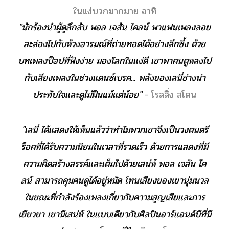
ในแง่บวกมากมาย อาทิ
"นักร้องนำผู้ดูลึกลับ พอล เจสัน ไคลน์ พาแฟนเพลงลอย
ละล่องไปกับห้วงอารมณ์ที่ถ่ายทอดได้อย่างลึกซึ้ง ด้วย
บทเพลงป็อปที่ฟังง่าย มองโลกในแง่ดี เขาพาคนดูหลงไป
กับเสียงเพลงในช่วงแดนซ์เบรค... พลังของเลนี่ช่างน่า
ประทับใจและดูไม่ฝืนแม้แต่น้อย"
- โรลลิ่ง สโตน
"เลนี่ ได้แสดงให้เห็นแล้วว่าทำไมพวกเขาจึงเป็นวงดนตรี
ร็อคที่ได้รับความนิยมในเวลาที่รวดเร็ว ด้วยการแสดงที่มี
ความคิดสร้างสรรค์และเต็มไปด้วยเสน่ห์ พอล เจสัน ไค
ลน์ สามารถคุมคนดูได้อยู่หมัด โทนเสียงของเขานุ่มนวล
ในขณะที่กำลังร้องเพลงเกี่ยวกับความสูญเสียและการ
เยียวยา เขามีเสน่ห์ ในแบบเดียวกับศิลปินอาร์แอนด์บีที่มี