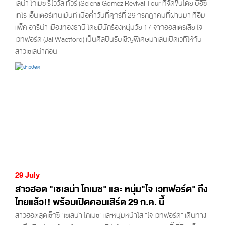
เลน่า โกเมซ รีไววัล ทัวร์ (Selena Gomez Revival Tour ที่จัดขึ้นโดย บีอีซี-
เทโร เอ็นเตอร์เทนเม้นท์ เมื่อค่ำวันที่ศุกร์ที่ 29 กรกฎาคมที่ผ่านมา ที่อิม
แพ็ค อารีน่า เมืองทองธานี โดยมีนักร้องหนุ่มวัย 17 จากออสเตรเลีย ไจ
เวทฟอร์ด (Jai Waetford) เป็นศิลปินรับเชิญพิเศษมาเล่นเปิดเวทีให้กับ
สาวเซเลน่าก่อน
29 July
สาวฮอต "เซเลน่า โกเมซ" และ หนุ่ม"ไจ เวทฟอร์ด" ถึง
ไทยแล้ว!! พร้อมเปิดคอนเสิร์ต 29 ก.ค. นี้
สาวฮอตสุดเซ็กซี่ "เซเลน่า โกเมซ" และหนุ่มหน้าใส "ไจ เวทฟอร์ด" เดินทาง