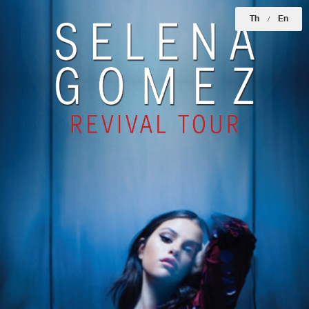
Th
En
/