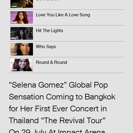
Love You Like A Love Song
Hit The Lights
Who Says
Round & Round
“Selena Gomez” Global Pop
Sensation Coming to Bangkok
for Her First Ever Concert in
Thailand “The Revival Tour”
On 29 July At Impact Arena,