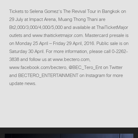
Tickets to Selena Gomez’s The Revival Tour in Bangkok on
29 July at Impact Arena, Muang Thong Thani are
Bt2,000/3,000/4,000/5,000 and available at ThaiTicketMajor
outlets and www.thaiticketmajor.com. Mastercard presale is
on Monday 25 April – Friday 29 April, 2016. Public sale is on
Saturday 30 April. For more information, please call 0-2262-
3838 and follow us at www.bectero.com,
www.facebook.com/bectero, @BEC_Tero_Ent on Twitter
and BECTERO_ENTERTAINMENT on Instagram for more
update news.