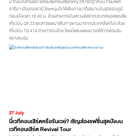
มาถึงเมืองไทยแล้ว พร้อมลุยคอนเสิร์ตใหญ่ 29 กรกฎาคมนี้ ที่อิมแพ็ค
อารีน่า เมืองทองธานี โดยหนุ่มไจ ได้เดินทางมาถึงสนามบินสุวรรณภูมิ
ก่อนเมื่อเวลา 16.40 น. ด้วยสายการบินแควนตัสจากประเทศออสเตรเลีย
เที่ยวบิน QF 23 และสาวเซเลน่าเดินทางตามมาจากประเทศสิงค์โปร ด้วย
เที่ยวบิน TG 414 สายการบินไทย โดยมีแฟนเพลงมารอให้การต้อนรับ
อย่างอบอุ่น
27 July
นี่เวทีคอนเสิร์ตหรือรันเวย์? เชิญส่องแฟชั่นสุดปังบน
เวทีคอนเสิร์ต Revival Tour