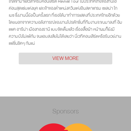
ใกล้เข้ามาแล้วสำหรับคอนเสิร์ต Revival Tour ในประเทศไทยของทีนไอ
ค่อนสุดแซ่บแห่งยุค และเจ้าของตำแหน่งควีนแห่งอินสตาแกรม เซเลน่า โก
เมซ ซึ่งงานนี้ยังเป็นครั้งแรก ที่เธอได้มาทำการแสดงที่ประเทศไทยอีกด้วย
โดยนอกจากความอลังการณ์ของงานโปรดักชั่นที่ทีมงานจะขนมาลงที่ อิม
แพค อารีน่า เมืองทองธานี แบบจัดเต็มแล้ว เรื่องเสื้อผ้า หน้าผมก็ยังมี
ความปังไม่แพ้กัน จนแอบสงสัยไม่ได้เลยว่า นี่เวทีคอนเสิร์ตหรือรันเวย์งาน
แฟชั่นชิคๆ กันแน่
VIEW MORE
Sponsors