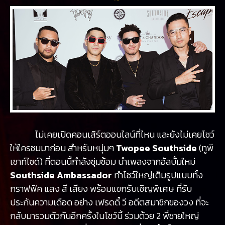
ไม่เคยเปิดคอนเสิร์ตออนไลน์ที่ไหน และยังไม่เคยโชว์
ให้ใครชมมาก่อน สำหรับหนุ่มๆ
Twopee Southside
(ทูพี
เซาท์ไซด์) ที่ตอนนี้กำลังซุ่มซ้อม นำเพลงจากอัลบั้มใหม่
Southside Ambassador
ทำโชว์ใหญ่เต็มรูปแบบทั้ง
กราฟฟิค แสง สี เสียง พร้อมแขกรับเชิญพิเศษ ที่รับ
ประกันความเดือด อย่าง เฟรดดี้ วี อดีตสมาชิกของวง ที่จะ
กลับมารวมตัวกันอีกครั้งในโชว์นี้ ร่วมด้วย 2 พี่ชายใหญ่