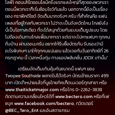
ไลฟ์) คอนเสิร์ตออนไลน์ครั้งแรกและใหญ่ที่สุดของพวกเรา
ตอนนี้พวกเราก็เริ่มซ้อมโชว์กันแล้ว นอกจากนี้ยังเป็นเรื่อง
ของ กราฟิคดีไซด์ จัดเต็มมากจริงๆ ครับ ที่สำคัญคือ แฟน
เพลงที่อยู่ไกลกับพวกเรา ไม่ว่าจะเป็นจังหวัดไหน ไกลยังไง
นี่เป็นโอกาสเดียว ที่จะได้สนุกด้วยกันแบบเต็มรูปแบบ โดย
ไม่ต้องเดินทางไกลเพื่อมาหาเรา แต่เราจะไปหาแฟนๆ ทุกคน
ถึงบ้าน ผ่านจอนะครับ อยากให้รีบซื้อบัตรกัน รับรองว่ามี
อะไรพิเศษๆ มาให้ทุกคนแน่นอน แล้วเจอกันวันอาทิตย์ที่ 26
กรกฎาคม นี้ เวลาหนึ่งทุ่ม ทางแอปพลิเคชั่น JOOX เท่านั้น”
เตรียมจัดเต็มเกินคุ้มกันขนาดนี้ แฟนๆ ของ
Twopee Southside พลาดไม่ได้จริงๆ บัตรเข้าชมราคา 499
บาท เปิดจำหน่ายแล้วที่บูธไทยทิคเก็ตเมเจอร์ทุกสาขา หรือ
www.thaiticketmajor.com
หรือโทร 0-2262-3838
ติดตามความเคลื่อนไหวได้ที่
www.bectero.com
หรือที่เฟ
ซบุค
www.facebook.com/bectero
, ทวิตเตอร์
@BEC_Tero_Ent
และอินสตาแกรม