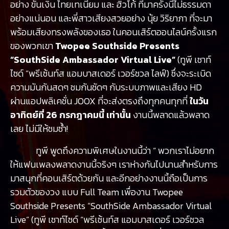
อย่าง ขันเงิน ไทยเทเนี่ยม และ ฮิวโก้ ที่มาครั้งนี้ไม่ธรรมดา
อย่างแน่นอน และพี่สาวเสียงสวยอย่าง นุ้ย วิริยาภา ที่จะมา
พร้อมเสียงทรงพลังของเธอ ในคอนเสิร์ตออนไลน์ครั้งแรก
ของพวกเขา
Twopee Southside Presents
“SouthSide Ambassador Virtual Live”
(ทูพี เซาท์
ไซด์ “พรีเซ้นท์ส แอมบาสเดอร์ เวอร์ชวล ไลฟ์) ซึ่งจะระเบิด
ความมันกันสดๆ ชมกันชัดๆ กับระบบภาพและเสียง HD
ผ่านแอปพลิเคชั่น JOOX ที่จะส่งตรงถึงทุกคนทุกที่
ในวัน
อาทิตย์ที่ 26 กรกฎาคมนี้ เท่านั้น
งานนี้พลาดแล้วพลาด
เลย ไม่มีให้ชมซ้ำ!
ทูพี พูดถึงความพิเศษในงานนี้ว่า “ พวกเราไม่อยาก
ให้แฟนเพลงพลาดงานนี้จริงๆ เราห่างกันไปนานสำหรับการ
มาสนุกที่คอนเสิร์ตด้วยกัน และอีกอย่างงานนี้ถือเป็นการ
รวมตัวของวง แบบ Full Team เพื่องาน Twopee
Southside Presents “SouthSide Ambassador Virtual
Live” (ทูพี เซาท์ไซด์ “พรีเซ้นท์ส แอมบาสเดอร์ เวอร์ชวล