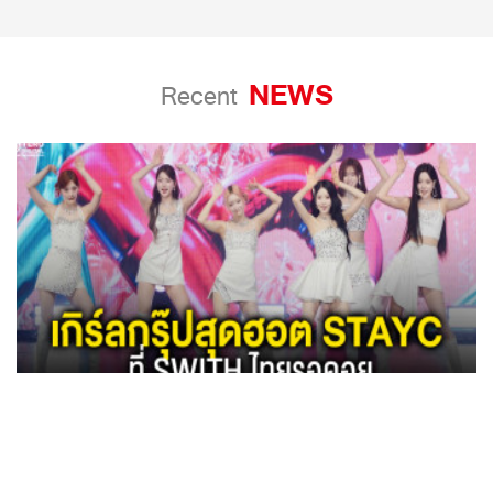
NEWS
Recent
จบไปแล้วกับคอนเสิร์ตของเกิร์ลกรุ๊ปสุดฮอต STAYC ที่ SWITH
ไทยรอคอย