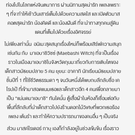
ท่องไปในโลกแห่งจินตนาการ ผ่านนิทานสุดน่ารัก เพลงเพราะ
ๆ ที่จะทำให้เช้าวันเสาร์เต็มไปด้วยความสดใส และเปิดตัวมาส
คอตสุดน่ารัก น้องคิดดี และน้องฝันดี ที่จะนำทางทุกคนสู่ดิน
แดนที่เต็มไปด้วยเรื่องอัศจรรย์
ไม่เพียงเท่านั้น อนิเมะสุดสนุกเรื่องใหม่ก็พร้อมเสิร์ฟความสนุก
เช่นกัน กับ มาเอบาชิวิชซ์ (Maebashi Witch) ที่จะเป็นเรื่อง
ราวในเมืองมาเอบาชิในจังหวัดกุนมะเกี่ยวกับการเติบโตของ
เด็กสาวมัธยมปลาย 5 คน ยุยนะ อาคากิ นักเรียนมัธยมปลาย
ชั้นปีที่ 1 ที่ใช้ชีวิตธรรมดา ๆ จนวันหนึ่งได้พบกบลึกลับชื่อ เค
โรปเป้ ที่เข้ามาสอดแนมเธอและเด็กสาวอีก 4 คนเพื่อกลายมา
เป็น "แม่มดมาเอบาชิ" ทันใดนั้น ตู้เสื้อผ้าในห้องก็เชื่อมต่อกับ
พื้นที่ลึกลับที่นำเด็กสาวไปยังร้านดอกไม้วิเศษที่พวกเธอร้อง
เพลง เต้นรำ และทำให้ความปรารถนาของคนอื่น ๆ เป็นจริง
ส่วน มาสค์ไรเดอร์ กาบุ เองก็กำลังอยู่ในช่วงเข้มข้น เรื่องราว