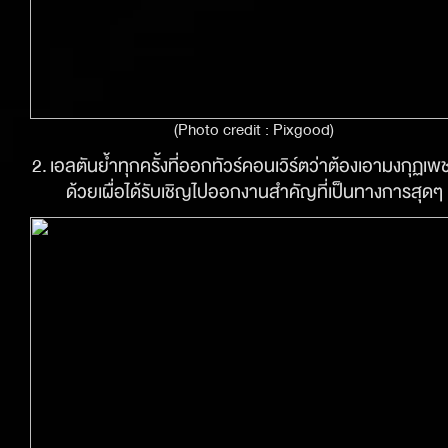
(Photo credit : Pixgood)
2.
เอลตันย้ำทุกครั้งที่ออกทัวร์คอนเวิร์ตว่าต้องเอามงกุฏเพ
ด้วยเผื่อได้รับเชิญไปออกงานสำคัญที่เป็นทางการสุดๆ