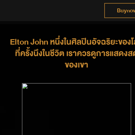
Buyno
Elton John หนึ่งในศิลปินอัจฉริยะของ
ที่ครั้งนึงในชีวิต เราควรดูการแสดงส
ของเขา