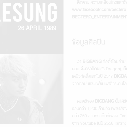
ติดตาม ความเคลื่อนไหวและอัพเ
www.facebook.com/bectero /
BECTERO_ENTERTAINMEN
ข้อมูลศิลปิน
วง
BIGBANG
ก่อตั้งโดยค่าย
ด้วย
จี-ดราก้อน
(G Dragon),
ท
เดบิวท์ครั้งแรกในปี 2547
BIGB
จากศิลปินและแฟชั่นนิสต้าระดับโ
ดนตรีของ
BIGBANG
นั้นได้
รวมกว่า 1,200 ล้านวิว เพลงฮิต
กว่า 250 ล้านวิว เอ็มวีเพลง Fa
จาก Youtube ในปี 2558 และราง