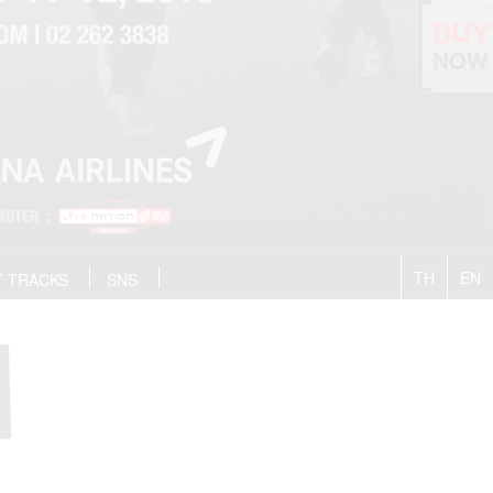
TH
EN
 TRACKS
SNS