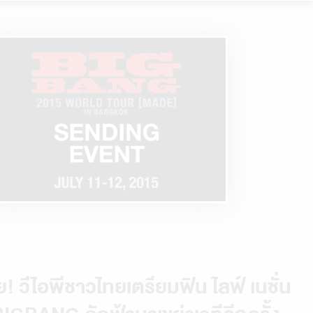
! วีไอพีชาวไทยเตรียมฟิน ไลฟ์ เนชั่น