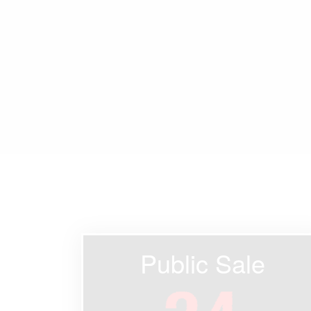
Public Sale