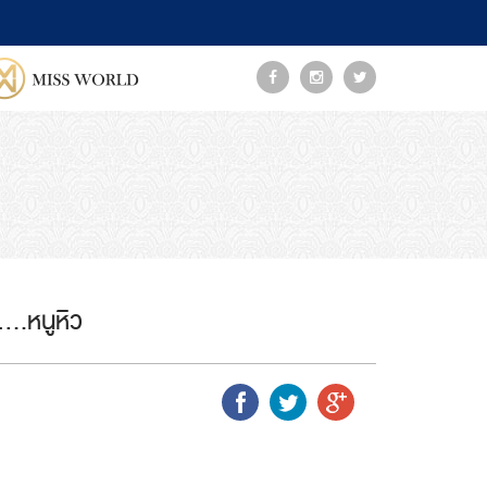
า….หนูหิว