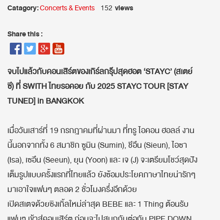
Catagory:
views
Concerts & Events
152
Share this :
จบไปแล้วกับคอนเสิร์ตของเกิร์ลกรุ๊ปสุดฮอต ‘STAYC’ (สเตย์
ซี) ที่ SWITH ไทยรอคอย กับ 2025 STAYC TOUR [STAY
TUNED] in BANGKOK
เมื่อวันเสาร์ที่ 19 กรกฎาคมที่ผ่านมา ที่ทรู ไอคอน ฮอลล์ งาน
นี้นอกจากทั้ง 6 สมาชิก ซูมิน (Sumin), ชีอึน (Sieun), ไอซา
(Isa), เซอึน (Seeun), ยุน (Yoon) และ เจ (J) จะเตรียมโชว์สุดปัง
เต็มรูปแบบครั้งแรกที่ไทยแล้ว ยังซ้อมประโยคภาษาไทยน่ารักๆ
มาเอาใจแฟนๆ ตลอด 2 ชั่วโมงครึ่งอีกด้วย
เปิดสเตจด้วยซิงเกิ้ลใหม่ล่าสุด BEBE และ 1 Thing ต้อนรับ
แฟนๆ เข้าสู่คอนเสิร์ต ก่อนจะไปสนุกกันต่อกับ PIPE DOWN,